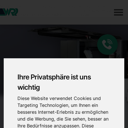
Warning
: DataObject::__construct passed The value '
'. It's supposed to be passed an array, taken straight from the
database. Perhaps you should use DataList::create()->First(); instead? in
/home/domains/r/dev.rauscher-
reyhing.de/vendor/silverstripe/framework/src/ORM/DataObject.php
on line
400
Ihre Privatsphäre ist uns
wichtig
Diese Website verwendet Cookies und
Targeting Technologien, um Ihnen ein
besseres Internet-Erlebnis zu ermöglichen
und die Werbung, die Sie sehen, besser an
Ihre Bedürfnisse anzupassen. Diese