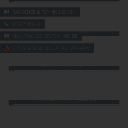
RAUSCHER & REYHING GMBH
MASTERWOOD TF 600 KT (2024)
07387 9884-0
MAIL@RAUSCHER-REYHING.DE
BESUCHEN SIE UNS AUF INSTAGRAM
GANNER SELEKTA 253/L (2024)
GANNER SELEKTA 253/L (2024)
ALTENDORF F 30 TYP 2  7,5 kW (2026)