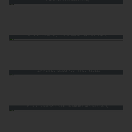
HOFMANN AD 635 (2026)
RENNER RSK-B7,5-10 m. Kaeltetrockner (2024)
RENNER Behaelter 750 l 11 bar (2022)
RENNER RSDK-B 5,5ST m. Kaeltetrockner (2024)