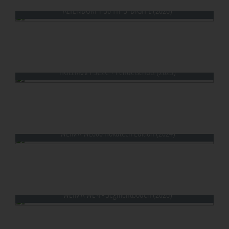
ALTENDORF F 30 TYP 3  DIGIT L (2026)
HOLZKRAFT SC2C + Pendelschutz (2023)
WEIMA WL600 Hokutech Edition (2024)