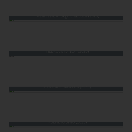
WEIMA WL 4 - Segmentboden (2026)
WEIMA WL 4 - Segmentboden (2026)
HEBROCK F5 NEXT (2026)
R+R Trockenbox PUR (2024)