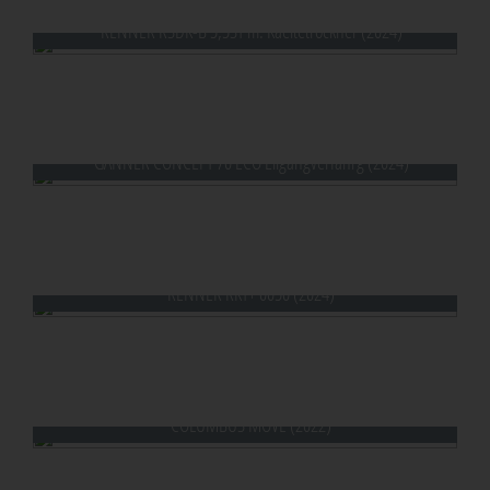
RENNER RSDK-B 5,5ST m. Kaeltetrockner (2024)
GANNER CONCEPT 70 ECO Eilgangverfahrg (2024)
RENNER RKT+ 0050 (2024)