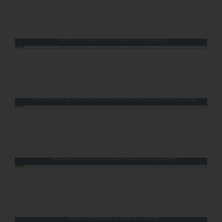
KUENDIG Perfect-2 1350-REd-L Buerste (2024)
UNITEK Excel LC 1370 2NRKRT (2023)
HOLZKRAFT SCM CASADEI LIBRA 45/2 RTC 1350 mm (2023)
KUENDIG Perfect-3 1350 REdXi-LL/Bs (2024)