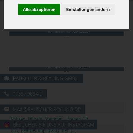
Alle akzeptieren
Einstellungen ändern
Lagermaschinen
HOFMANN AD 635 (2026)
HOFMANN AD 635 (2026)
RAUSCHER & REYHING GMBH
07387 9884-0
Alle
MAIL@RAUSCHER-REYHING.DE
Bohren, Dübeln, Stemmen, Drehen (2)
BESUCHEN SIE UNS AUF INSTAGRAM
CNC-Bearbeitungsmaschinen (1)