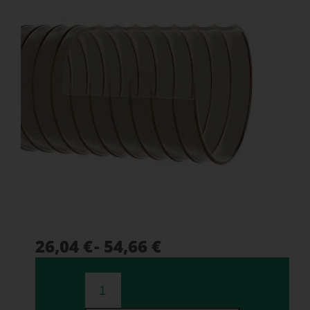
26,04 €
- 54,66 €